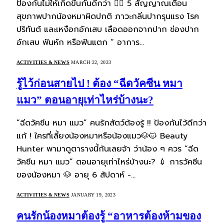
ป้องกันไม่ให้เกิดขึ้นกันดีกว่า 👇🏻 5 สัญญาณเตือน
สุขภาพปากน้องหมาผิดปกติ ภาวะกลิ่นปากรุนแรง โรค
ปริทันต์ และเหงือกอักเสบ เลือดออกจากปาก ช่องปาก
อักเสบ ฟันหัก หรือฟันแตก “ อาการ…
ACTIVITIES & NEWS
MARCH 22, 2023
รู้ไว้ก่อนสายไป ! ต้อง “ฉีดวัคซีน หมา
แมว” ตอนอายุเท่าไหร่บ้างนะ?
“ฉีดวัคซีน หมา แมว” คนรักสัตว์ต้องรู้ !! ป้องกันไว้ดีกว่า
แก้ ! ใครที่เลี้ยงน้องหมาหรือน้องแมว🐶🐱 Beauty
Hunter พามาดูตารางนี้กันเลยจ้า ว่าน้อง ๆ ควร “ฉีด
วัคซีน หมา แมว” ตอนอายุเท่าไหร่บ้างนะ? 💉 การวัคซีน
ของน้องหมา 🐶 อายุ 6 สัปดาห์ -…
ACTIVITIES & NEWS
JANUARY 19, 2023
คนรักน้องหมาต้องรู้ “อาหารต้องห้ามของ