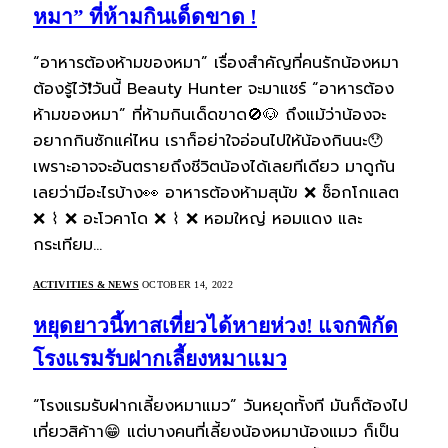
หมา” ที่ห้ามกินเด็ดขาด !
“อาหารต้องห้ามของหมา” เรื่องสำคัญที่คนรักน้องหมา
ต้องรู้ไว้❗วันนี้ Beauty Hunter จะมาแชร์ “อาหารต้อง
ห้ามของหมา” ที่ห้ามกินเด็ดขาด🚫🐶 ถึงแม้ว่าน้องจะ
อยากกินซักแค่ไหน เราก็อย่าใจอ่อนไปให้น้องกินนะ😯
เพราะอาจจะอันตรายถึงชีวิตน้องได้เลยทีเดียว มาดูกัน
เลยว่ามีอะไรบ้าง👀 อาหารต้องห้ามสุนัข ❌ ช็อกโกแลต
❌ ⌇ ❌ อะโวคาโด ❌ ⌇ ❌ หอมใหญ่ หอมแดง และ
กระเทียม…
ACTIVITIES & NEWS
OCTOBER 14, 2022
หยุดยาวนี้ทาสเที่ยวได้หายห่วง! แจกพิกัด
โรงแรมรับฝากเลี้ยงหมาแมว
“โรงแรมรับฝากเลี้ยงหมาแมว” วันหยุดทั้งที มันก็ต้องไป
เที่ยวสิค้าา😁 แต่บางคนที่เลี้ยงน้องหมาน้องแมว ก็เป็น