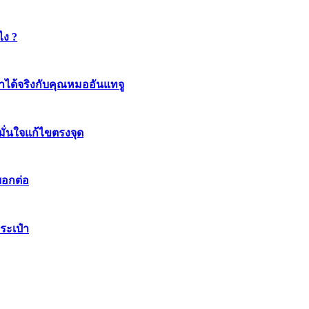
ไง ?
ทำได้จริงกับคุณหมออันแทจู
มมั่นใจแก้ไขตรงจุด
บอกต่อ
ระเป๋า