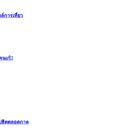
ล์การเที่ยว
คนเก๋!!
อปฮิตตลอดกาล