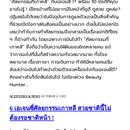
“ศัลยกรรมที่เกาหลี” กับเอเจนซี่ !? พร้อม 10 ข้อดีที่คุณ
อาจไม่รู้ ! มีใครบ้างที่ไม่อยากมีใบหน้าที่ดูดี ดูสวย ดูหล่อ?
ปฏิเสธไม่ได้เลยว่าในปัจจุบันการดูแลตัวเองเป็นสิ่งสำคัญ
ที่ช่วยเปิดโอกาสในสังคมเป็นอย่างมาก ดังนั้นไม่แปลกใจ
เลยว่าทำไมการทำศัลยกรรมจึงกลายเป็นเรื่องปกติที่ใคร
ๆ ก็ต่างทำกัน โดยเฉพาะการบินไปทำ “ศัลยกรรมที่
เกาหลี” ซึ่งถือว่าเป็นความใฝ่ฝันของใครหลายคน แต่
ว่าการจะไปที่นั่นก็สร้างความกังวลมากมาย ทั้งโรง
พยาบาล เรื่องภาษา การเดินทาง ทำให้มีหลายคนเริ่ม
ลังเลว่าจะบินไปทำหน้าด้วยตัวเองหรือจะไปกับเอเจนซี่ดี?
คิดอย่างไรก็ตัดสินใจไม่ได้ ไม่ต้องห่วง Beauty
Hunter…
ACTIVITIES & NEWS
OCTOBER 4, 2022
6 เอเจนซี่ศัลยกรรมเกาหลี สวยชาตินี้ไม่
ต้องรอชาติหน้า !