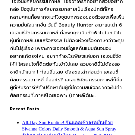
“เอเจนซี่ศัลยกรรมเกาหลี” เชื่อว่าใครๆก็อยากสวยอยาก
หล่อ ปัจจุบันการศัลยกรรมกลายเป็นเรื่องปกติที่ใคร
หลายๆคนก็อยากจะแก้ไขจุดบกพร่องของตัวเองเพื่อเพิ่ม
ความมั่นใจมากขึ้น วันนี้ Beauty Hunter จะมาแนะนำ 6
เอเจนซี่ศัลยกรรมเกาหลี ที่จะพาคุณบินลัดฟ้าไปโมหน้าโม
หุ่นที่เกาหลีแบบเสร็จสรรพ ไม่ต้องห่วงเรื่องภาษาว่าจะคุย
กันไม่รู้เรื่อง เพราะทางเอเจนซี่ดูแลกันแบบต้นจนจบ
อยากแก้ตรงไหน อยากทำอะไรเพียงแค่บอก เอเจนซี่จัด
ให้!! ใครสนใจก็ติดต่อกันเข้าไปเลย สวยชาตินี้ไม่ต้องรอ
ชาติหน้าเนาะ ! ก่อนอื่นเลย ต้องขอเล่าก่อนว่า เอเจนซี่
ศัลยกรรมเกาหลี คืออะไร? เอเจนซี่ศัลยกรรมเกาหลีก็คือ
ผู้ที่ให้บริการให้คำปรึกษากับผู้ที่มีความสนใจอยากจะไปทำ
ศัลยกรรมที่เกาหลีโดยเฉพาะ (เกาหลีใต้นะ…
Recent Posts
All-Day Sun Routine! กันแดดเช้าจรดเย็นด้วย
Sivanna Colors Daily Smooth & Aqua Sun Spray