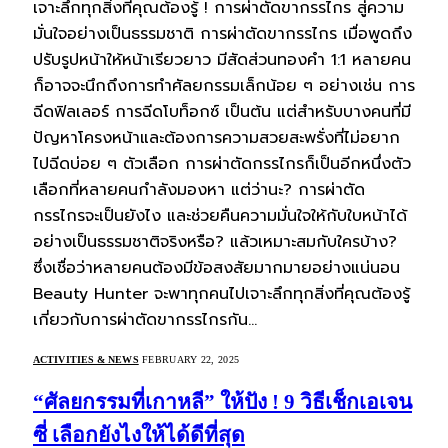
เจาะลึกทุกสิ่งที่คุณต้องรู้ ! การผ่าตัดขากรรไกร สู่ความ
มั่นใจอย่างเป็นธรรมชาติ การผ่าตัดขากรรไกร เมื่อพูดถึง
ปรับรูปหน้าให้หน้าเรียวยาว มีสัดส่วนทองคำ 1:1 หลายคน
ก็อาจจะนึกถึงการทำศัลยกรรมเล็กน้อย ๆ อย่างเช่น การ
ฉีดฟิลเลอร์ การฉีดโบท็อกซ์ เป็นต้น แต่สำหรับบางคนที่มี
ปัญหาโครงหน้าและต้องการความสวยสะพรั่งที่ไม่อยาก
ไปฉีดบ่อย ๆ ตัวเลือก การผ่าตัดกรรไกรก็เป็นอีกหนึ่งตัว
เลือกที่หลายคนกำลังมองหา แต่ว่านะ? การผ่าตัด
กรรไกรจะเป็นยังไง และช่วยคืนความมั่นใจให้กับใบหน้าได้
อย่างเป็นธรรมชาติจริงหรือ? แล้วเหมาะสมกับใครบ้าง?
ซึ่งเชื่อว่าหลายคนต้องมีข้อสงสัยมากมายอย่างแน่นอน
Beauty Hunter จะพาทุกคนไปเจาะลึกทุกสิ่งที่คุณต้องรู้
เกี่ยวกับการผ่าตัดขากรรไกรกัน…
ACTIVITIES & NEWS
FEBRUARY 22, 2025
“ศัลยกรรมที่เกาหลี” ให้ปัง ! 9 วิธีเช็กเอเจน
ซี่ เลือกยังไงให้ได้ดีที่สุด