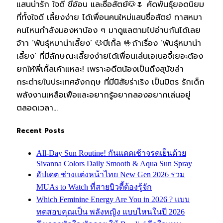
แสนน่ารัก ใจดี ขี้อ้อน และซื่อสัตย์🐶🌷 คัดพันธุ์ยอดนิยม
ที่ทั้งใจดี เลี้ยงง่าย ได้เพื่อนคนใหม่แสนซื่อสัตย์ ทาสหมา
คนไหนกำลังมองหาน้อง ๆ มาดูแลตามไปอ่านกันได้เลย
จ้าา ‘พันธุ์หมาน่าเลี้ยง’ 🐶บีเกิ้ล 🤟ถ้าเรื่อง ‘พันธุ์หมาน่า
เลี้ยง’ ที่มีลักษณะเลี้ยงง่ายได้เพื่อนเล่นเอเนอจี้เยอะต้อง
ยกให้พี่เกิ้ลเค้าแหละ! เพราะอดีตน้องเป็นถึงสุนัขล่า
กระต่ายในประเทศอังกฤษ ที่มีนิสัยร่าเริง เป็นมิตร รักเด็ก
พลังงานเหลือเฟือและอยากรู้อยากลองอยากเล่นอยู่
ตลอดเวลา…
Recent Posts
All-Day Sun Routine! กันแดดเช้าจรดเย็นด้วย
Sivanna Colors Daily Smooth & Aqua Sun Spray
อัปเดต ช่างแต่งหน้าไทย New Gen 2026 รวม
MUAs to Watch ที่สายบิวตี้ต้องรู้จัก
Which Feminine Energy Are You in 2026 ? แบบ
ทดสอบคุณเป็น พลังหญิง แบบไหนในปี 2026