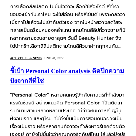
การเลือกสีลิปสติก ไม่มั่นใจว่าจะเลือกใช้สีอะไรดี สีที่เรา
ชอบจะเข้ากับเราไหม จะใช้สีอ่อน หรือสีเข้มดี เพราะกลัวว่า
เมื่อทาไปแล้วจะไม่เข้ากับตัวเอง จากใบหน้าสว่างสดใสจะ
กลายเป็นดร็อปหมองคล้ำแทน แถมโทนสีลิปที่วางขายก็มี
หลากหลายชวนลายตาสุดๆ วันนี้ Beauty Hunter จึง
ได้นำทริกเลือกสีลิปสติกตามโทนสีผิวมาฝากทุกคนกัน…
ACTIVITIES & NEWS
JUNE 28, 2022
ชี้เป้า Personal Color analysis ติดปีกความ
ปังจากสีที่ใช่
“Personal Color” หลายคนคงรู้จักกับศาสตร์ที่กำลังมา
แรงในช่วงนี้ อย่างแนวคิด Personal Color ที่ฮิตติดเท
รนด์มาแล้วในหลากหลายประเทศ ไม่ว่าจะในเกาหลี ญี่ปุ่น
ฝั่งอเมริกา และยุโรป ที่มีถึงขั้นเป็นการสอนกันอย่างเป็น
เรื่องเป็นราว หรือหลายคนก็อาจจะกำลังหาวิธีเชคด้วยตัว
เองอยู่ ถ้ายังไม่มั่นใจว่าคุณถูกจริตกับสีไหน ใส่แล้วปังปุริ