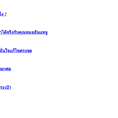
ไง ?
ทำได้จริงกับคุณหมออันแทจู
มมั่นใจแก้ไขตรงจุด
บอกต่อ
ระเป๋า