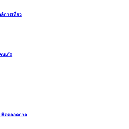
ล์การเที่ยว
คนเก๋!!
อปฮิตตลอดกาล