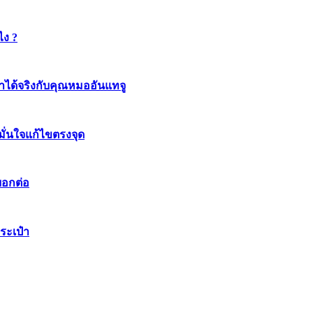
ไง ?
ทำได้จริงกับคุณหมออันแทจู
มมั่นใจแก้ไขตรงจุด
บอกต่อ
ระเป๋า