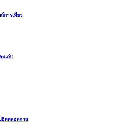
ล์การเที่ยว
คนเก๋!!
อปฮิตตลอดกาล