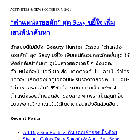
ACTIVITIES & NEWS
OCTOBER 7, 2021
“ตำแหน่งรอยสัก” สุด Sexy ขยี้ใจ เพิ่ม
เสน่ห์น่าค้นหา
สักแบบนี้ไม่มีบ้ง! Beauty Hunter มัดรวม “ตำแหน่ง
รอยสัก” สุด Sexy ขยี้ใจ เพิ่มเสน่ห์ชวนหลงใหลขั้นสุด ให้
ฟีลลึกลับน่าค้นหา ดูเป็นสาวฮอตเวอร์ ๆ ซึ่งแต่ละ
ตำแหน่งก็จะมี ข้อดี-ข้อเสีย แตกต่างกันไป เอาเป็นว่าใคร
ที่คิดจะไปสักต้องมาดูไว้ก่อนนะ รับรองว่าสวยฟินแน่นอน~
“ตำแหน่งรอยสัก” 🖤ข้อมือ ระดับความเจ็บ ⭐⭐⭐ 💫
ตำแหน่งรอยสักยอดฮิต ของสาว ๆ เพราะเป็นจุดที่เจ็บ
แบบพอทนไหว แถมไม่ได้โดดเด่นจนแย่งซีนส่วนอื่น…
Recent Posts
All-Day Sun Routine! กันแดดเช้าจรดเย็นด้วย
Sivanna Colors Daily Smooth & Aqua Sun Spray