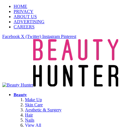
HOME
PRIVACY
ABOUT US
ADVERTISING
CAREERS
Facebook
X (Twitter)
Instagram
Pinterest
Beauty
Make Up
Skin Care
Aesthetic & Surgery
Hair
Nails
View All