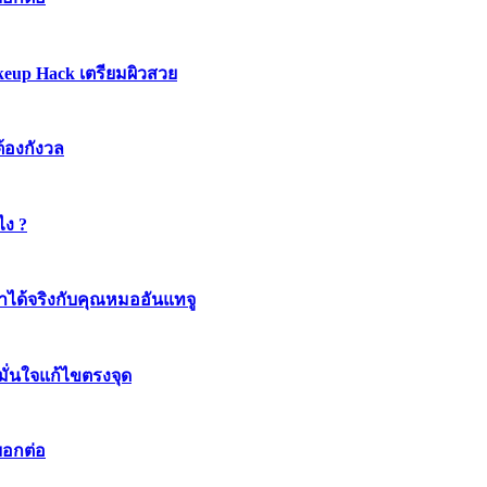
keup Hack เตรียมผิวสวย
ต้องกังวล
ไง ?
ทำได้จริงกับคุณหมออันแทจู
มมั่นใจแก้ไขตรงจุด
บอกต่อ