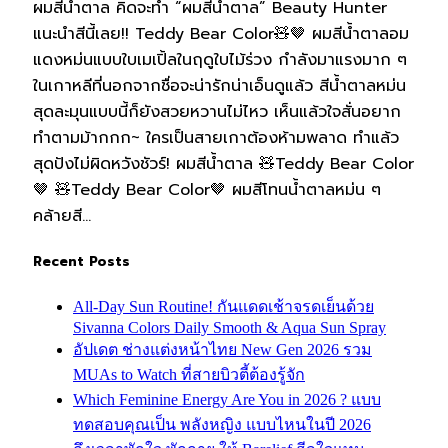
ผมสีน้ำตาล คิดจะทำ “ผมสีน้ำตาล” Beauty Hunter
แนะนำสีนี้เลย!! Teddy Bear Color🧸🤎 ผมสีน้ำตาลอม
แดงหม่นแบบใบเมเปิ้ลในฤดูใบไม้ร่วง กำลังมาแรงมาก ๆ
ในเกาหลีที่นอกจากชื่อจะน่ารักน่าเอ็นดูแล้ว สีน้ำตาลหม่น
สุดละมุนแบบนี้ก็ยังสวยหวานไม่ไหว เห็นแล้วใจสั่นอยาก
ทำตามม้ากกก~ ใครเป็นสายเกาต้องห้ามพลาด ทำแล้ว
สุดปังไม่ผิดหวังชัวร์! ผมสีน้ำตาล 🧸Teddy Bear Color
🤎 🧸Teddy Bear Color🤎 ผมสีโทนน้ำตาลหม่น ๆ
คล้ายสี…
Recent Posts
All-Day Sun Routine! กันแดดเช้าจรดเย็นด้วย
Sivanna Colors Daily Smooth & Aqua Sun Spray
อัปเดต ช่างแต่งหน้าไทย New Gen 2026 รวม
MUAs to Watch ที่สายบิวตี้ต้องรู้จัก
Which Feminine Energy Are You in 2026 ? แบบ
ทดสอบคุณเป็น พลังหญิง แบบไหนในปี 2026