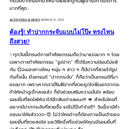
กระจับปากที่ออกมาเหมาะสมและถูกใจผู้เข้ารับการบริการ
มากที่สุด…
ACTIVITIES & NEWS
MARCH 31, 2023
ต้องรู้! ทำปากกระจับแบบไม่โป๊ะ ทรงไหน
ถึงสวย?
✨️ทุกวันนี้เทรนด์การทำศัลยกรรมถือว่ามาแรงมาก ๆ โดย
เฉพาะการทำศัลยกรรม “รูปปาก” ที่ได้รับความนิยมไม่แพ้
กัน 💞จะมองทางไหน หนุ่ม ๆ สาว ๆ ก็มีปากที่สวยได้รูป
กันทั้งนั้น ยิ่งเทรนด์ “ปากกระจับ” ก็ถือว่าเป็นเทรนด์ที่มา
แรงมาก เพราะหากเรามีริมฝีปากที่สวยถูกใจ🤩นอกจากจะ
ทำให้หน้าดูเด็กลงแล้ว ก็ยังช่วยเสริมความมั่นใจ พร้อม
รอยยิ้มที่สดใสให้เราได้อีกสิบเท่าเลยนะ!!! 💋 สำหรับใครที่
อยากมีปากกระจับที่สวยจึ้ง แต่ไม่โป๊ะทำไงดี? วันนี้เรามีคำ
ตอบมาให้แล้วววว~😍 ไม่ว่าใครต่างก็ต้องการเป็นเจ้าของ
รอยยิ้มที่สวยสดใส และวิธีหนึ่งที่จะช่วยให้คุณมีรอยยิ้มที่