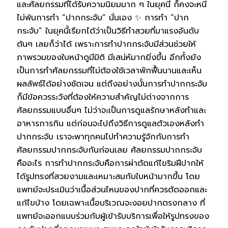
และศัลยกรรมที่ได้รับความนิยมมาก ๆ ในยุคนี้ ก็คงจะหนี
ไม่พ้นการทำ “ปากกระจับ” นั่นเอง ✨ การทำ “ปาก
กระจับ” ในยุคนี้เรียกได้ว่าเป็นวิธีทำสวยที่มาแรงอันดับ
ต้นๆ เลยก็ว่าได้ เพราะการทำปากกระจับมีส่วนช่วยให้
ภาพรวมของใบหน้าดูมีมิติ มีเสน่ห์มากยิ่งขึ้น อีกทั้งยัง
เป็นการทำศัลยกรรมที่ไม่ต้องใช้เวลาพักฟื้นนานและเห็น
ผลลัพธ์ได้อย่างชัดเจน แต่ถึงอย่างนั้นการทำปากกระจับ
ก็มีข้อควรระวังที่ต้องให้ความสำคัญไม่ต่างจากการ
ศัลยกรรมแบบอื่นๆ ไม่ว่าจะเป็นการดูแลรักษาหลังทำและ
อาหารการกิน แต่ก่อนจะไปถึงวิธีการดูแลตัวเองหลังทำ
ปากกระจับ เราจะพาทุกคนไปทำความรู้จักกับการทำ
ศัลยกรรมปากกระจับกันก่อนเลย ศัลยกรรมปากกระจับ
คืออะไร การทำปากกระจับคือการผ่าตัดแก้ไขริมฝีปากให้
ได้รูปทรงที่สวยงามและเหมาะสมกับใบหน้ามากขึ้น โดย
แพทย์จะประเมินว่าเนื้อส่วนไหนของปากที่ควรตัดออกและ
แก้ไขบ้าง โดยเฉพาะเนื้อบริเวณจะงอยปากตรงกลาง ที่
แพทย์จะออกแบบร่วมกับผู้เข้ารับบริการเพื่อให้รูปทรงของ