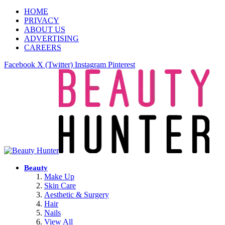
HOME
PRIVACY
ABOUT US
ADVERTISING
CAREERS
Facebook
X (Twitter)
Instagram
Pinterest
Beauty
Make Up
Skin Care
Aesthetic & Surgery
Hair
Nails
View All