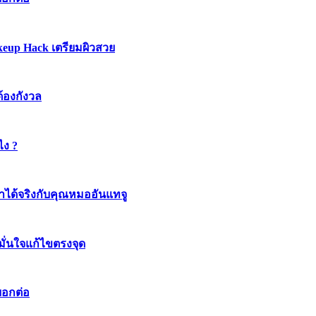
keup Hack เตรียมผิวสวย
ต้องกังวล
ไง ?
ทำได้จริงกับคุณหมออันแทจู
มมั่นใจแก้ไขตรงจุด
บอกต่อ