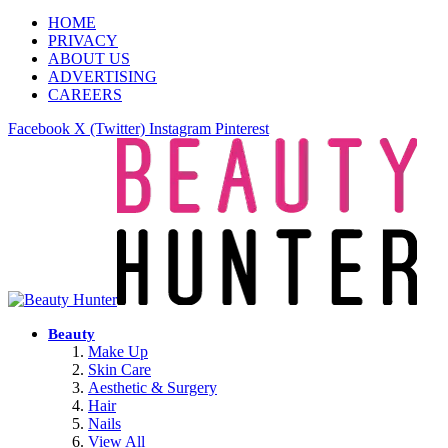
HOME
PRIVACY
ABOUT US
ADVERTISING
CAREERS
Facebook
X (Twitter)
Instagram
Pinterest
Beauty
Make Up
Skin Care
Aesthetic & Surgery
Hair
Nails
View All