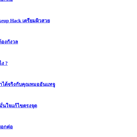
keup Hack เตรียมผิวสวย
ต้องกังวล
ไง ?
ทำได้จริงกับคุณหมออันแทจู
มมั่นใจแก้ไขตรงจุด
บอกต่อ