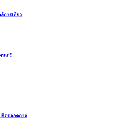
ล์การเที่ยว
คนเก๋!!
อปฮิตตลอดกาล