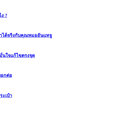
ไง ?
ทำได้จริงกับคุณหมออันแทจู
มมั่นใจแก้ไขตรงจุด
บอกต่อ
ระเป๋า