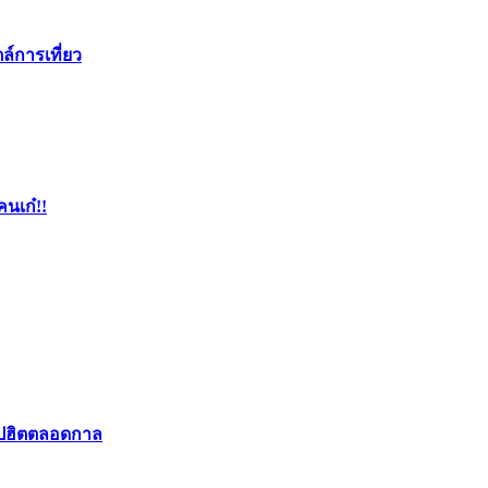
ล์การเที่ยว
คนเก๋!!
อปฮิตตลอดกาล