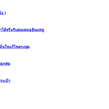
ไง ?
ทำได้จริงกับคุณหมออันแทจู
มมั่นใจแก้ไขตรงจุด
บอกต่อ
ระเป๋า