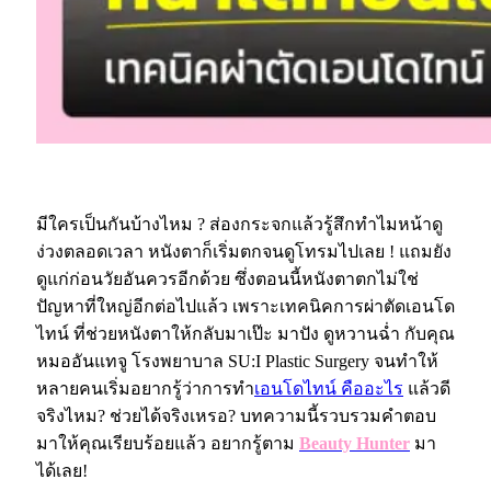
แก้ไขหนังตาตก
มีใครเป็นกันบ้างไหม ? ส่องกระจกแล้วรู้สึกทำไมหน้าดู
ง่วงตลอดเวลา หนังตาก็เริ่มตกจนดูโทรมไปเลย ! แถมยัง
ดูแก่ก่อนวัยอันควรอีกด้วย ซึ่งตอนนี้หนังตาตกไม่ใช่
ปัญหาที่ใหญ่อีกต่อไปแล้ว เพราะเทคนิคการผ่าตัดเอนโด
ไทน์ ที่ช่วยหนังตาให้กลับมาเป๊ะ มาปัง ดูหวานฉ่ำ กับคุณ
หมออันแทจู โรงพยาบาล SU:I Plastic Surgery จนทำให้
หลายคนเริ่มอยากรู้ว่าการทำ
เอนโดไทน์ คืออะไร
แล้วดี
จริงไหม? ช่วยได้จริงเหรอ? บทความนี้รวบรวมคำตอบ
มาให้คุณเรียบร้อยแล้ว อยากรู้ตาม
Beauty Hunter
มา
ได้เลย!