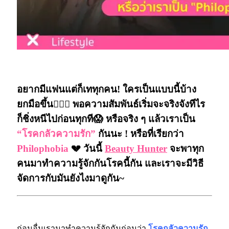
“โรคกลัวความรัก”
อยากมีแฟนแต่ก็เททุกคน! ใครเป็นแบบนี้บ้าง
ยกมือขึ้น🙋🏻‍♀️ พอความสัมพันธ์เริ่มจะจริงจังทีไร
ก็ชิ่งหนีไปก่อนทุกที😱 หรือจริง ๆ แล้วเราเป็น
“โรคกลัวความรัก”
กันนะ ! หรือที่เรียกว่า
Philophobia
💔 วันนี้
Beauty Hunter
จะพาทุก
คนมาทำความรู้จักกันโรคนี้กัน และเราจะมีวิธี
จัดการกับมันยังไงมาดูกัน~
ก่อนอื่นเรามาทำความรู้จักกันก่อนว่า
โรคกลัวความรัก