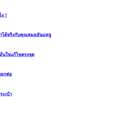
ไง ?
ทำได้จริงกับคุณหมออันแทจู
มมั่นใจแก้ไขตรงจุด
บอกต่อ
ระเป๋า