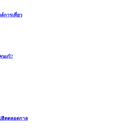
ล์การเที่ยว
คนเก๋!!
อปฮิตตลอดกาล