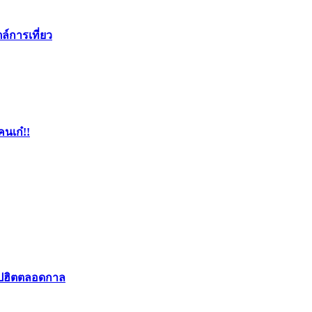
ล์การเที่ยว
คนเก๋!!
อปฮิตตลอดกาล