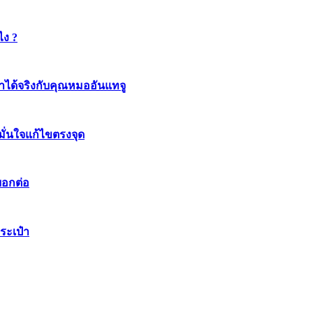
ไง ?
ทำได้จริงกับคุณหมออันแทจู
มมั่นใจแก้ไขตรงจุด
บอกต่อ
ระเป๋า