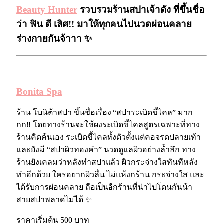
Beauty Hunter
รวบรวมร้านสปาเจ้าดัง ที่ขึ้นชื่อ
ว่า ฟิน ดี เลิศ!! มาให้ทุกคนไปนวดผ่อนคลาย
ร่างกายกันจ้าาา ✨
สปา ร้านนวด
Bonita Spa
ร้าน โบนิต้าสปา ขึ้นชื่อเรื่อง “สปาระเบิดขี้ไคล” มาก
กก‼️ โดยทางร้านจะใช้ผงระเบิดขี้ไคลสูตรเฉพาะที่ทาง
ร้านคิดค้นเอง ระเบิดขี้ไคลทั้งตัวตั้งแต่คอจรดปลายเท้า
และยังมี “สปาผิวทองคำ” นวดดูแลผิวอย่างล้ำลึก ทาง
ร้านยังเคลมว่าหลังทำสปาแล้ว ผิวกระจ่างใสทันทีหลัง
ทำอีกด้วย ใครอยากผิวลื่น ไม่แห้งกร้าน กระจ่างใส และ
ได้รับการผ่อนคลาย ถือเป็นอีกร้านที่น่าไปโดนกันน้า
สายสปาพลาดไม่ได้ ✨
ราคาเริ่มต้น 500 บาท