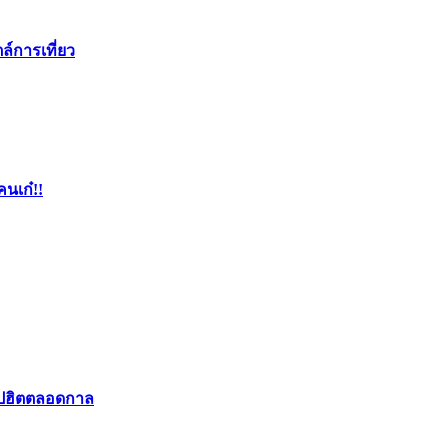
ล์การเที่ยว
คนเก๋!!
อปฮิตตลอดกาล