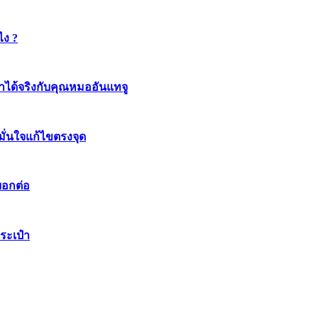
ไง ?
ทำได้จริงกับคุณหมออันแทจู
มมั่นใจแก้ไขตรงจุด
บอกต่อ
ระเป๋า