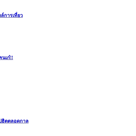
ล์การเที่ยว
คนเก๋!!
อปฮิตตลอดกาล