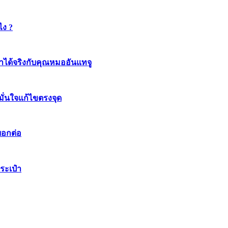
ไง ?
ทำได้จริงกับคุณหมออันแทจู
มมั่นใจแก้ไขตรงจุด
บอกต่อ
ระเป๋า