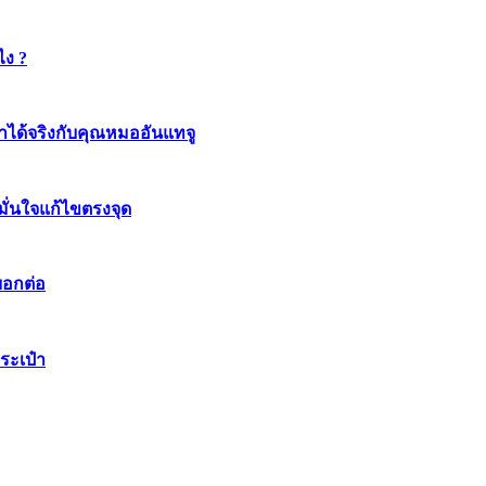
ไง ?
ทำได้จริงกับคุณหมออันแทจู
มมั่นใจแก้ไขตรงจุด
บอกต่อ
ระเป๋า