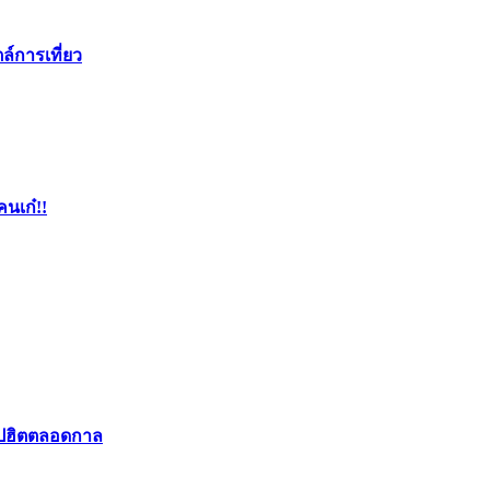
ล์การเที่ยว
คนเก๋!!
อปฮิตตลอดกาล